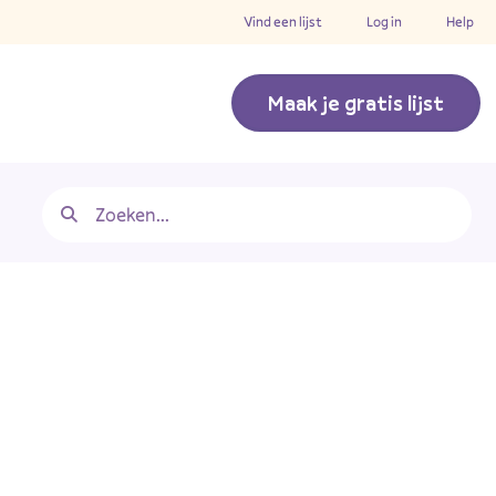
Vind een lijst
Log in
Help
Maak je gratis lijst