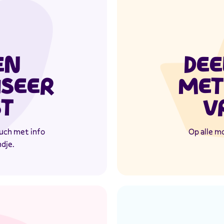
EN
DEE
ISEER
MET
ST
V
 touch met info
Op alle m
ndje.